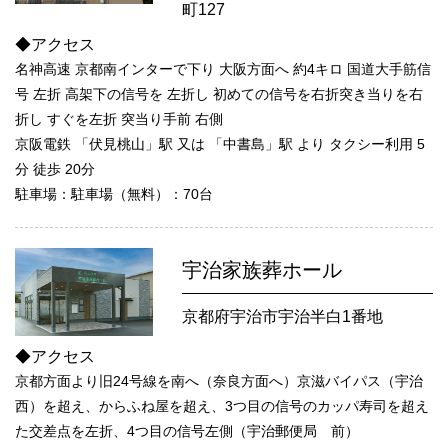
町127
◆アクセス
名神高速 京都南インターで下り 大阪方面へ 約4キロ 国道大手筋信
号 左折 高架下の信号を 左折し 初めての信号を右折突き当りを右
折し すぐを左折 突当り手前 右側
京阪電鉄 「伏見桃山」駅 又は 「中書島」駅 より タクシー利用 5
分 徒歩 20分
駐車場：駐車場（無料）：70台
宇治家族葬ホール
京都府宇治市宇治半白1番地
◆アクセス
京都方面より旧24号線を南へ（奈良方面へ）京滋バイパス（宇治
西）を超え、からふね屋を超え、3つ目の信号のカッパ寿司を超え
た交差点を左折、4つ目の信号左側（宇治郵便局 前）