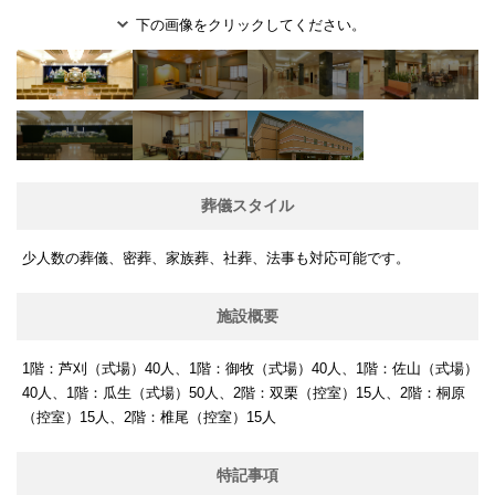
下の画像をクリックしてください。
葬儀スタイル
少人数の葬儀、密葬、家族葬、社葬、法事も対応可能です。
施設概要
1階：芦刈（式場）40人、1階：御牧（式場）40人、1階：佐山（式場）
40人、1階：瓜生（式場）50人、2階：双栗（控室）15人、2階：桐原
（控室）15人、2階：椎尾（控室）15人
特記事項